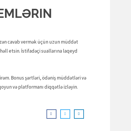
LEMLƏRIN
a bəzən cavab vermək üçün uzun müddət
əll etsin. İstifadəçi suallarına laqeyd
irəm. Bonus şərtləri, ödəniş müddətləri və
 qoyun və platformanı diqqətlə izləyin.