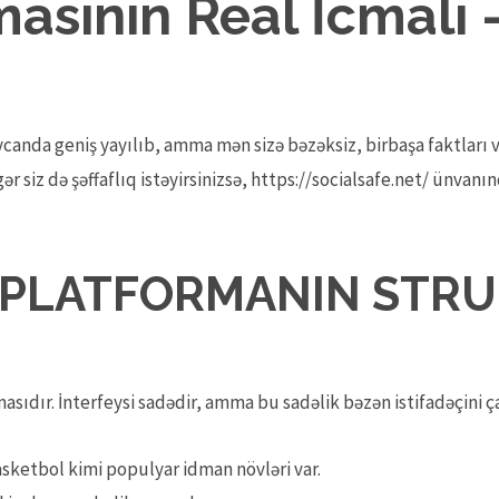
masının Real İcmalı 
aycanda geniş yayılıb, amma mən sizə bəzəksiz, birbaşa faktlar
r siz də şəffaflıq istəyirsinizsə,
https://socialsafe.net/
ünvanınd
– PLATFORMANIN STR
asıdır. İnterfeysi sadədir, amma bu sadəlik bəzən istifadəçini ça
asketbol kimi populyar idman növləri var.