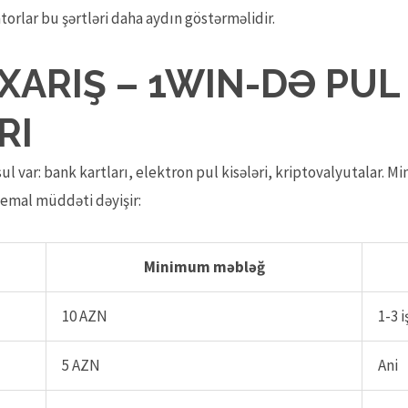
torlar bu şərtləri daha aydın göstərməlidir.
IXARIŞ – 1WIN-DƏ PUL
RI
 var: bank kartları, elektron pul kisələri, kriptovalyutalar. 
a emal müddəti dəyişir:
Minimum məbləğ
10 AZN
1-3 
5 AZN
Ani