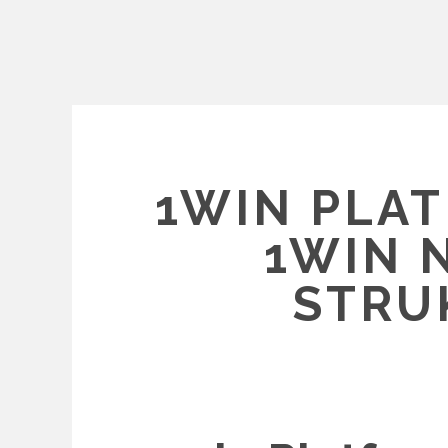
Skip
to
content
1WIN PLAT
1WIN 
STRU