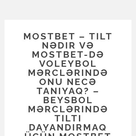
Skip
to
content
MOSTBET – TILT
NƏDIR VƏ
MOSTBET-DƏ
VOLEYBOL
MƏRCLƏRINDƏ
ONU NECƏ
TANIYAQ? –
BEYSBOL
MƏRCLƏRINDƏ
TILTI
DAYANDIRMAQ