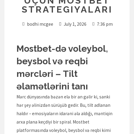
ÜÇÜN MOSTBET
STRATEGIYALARI
bodhi mcgee
July 1, 2026
7:36 pm
Mostbet-də voleybol,
beysbol və reqbi
mərcləri – Tilt
əlamətlərini tanı
Mərc dünyasında bəzən elə bir an gəlir ki, sanki
hər şey əlinizdən sürüşüb gedir. Bu, tilt adlanan
haldır – emosiyaların idarəni ələ aldığı, məntiqin
arxa plana keçdiyi bir spiral. Mostbet
platformasında voleybol, beysbol və reqbi kimi