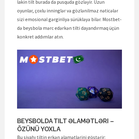
lakin tilt burada da pusquda gözləyir. Uzun
oyunlar, çoxlu inninglər və gözlənilməz nəticələr
sizi emosional gərginliyə sürükləyə bilər. Mostbet-
də beysbola mərc edərkən tilti dayandırmaq üçün
konkret addımlar atın.
BEYSBOLDA TILT ƏLAMƏTLƏRI –
ÖZÜNÜ YOXLA
Bu siyahı tiltin erkən əlamətlərini göstərir: