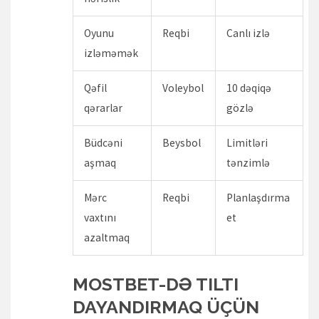
Oyunu
Reqbi
Canlı izlə
izləməmək
Qəfil
Voleybol
10 dəqiqə
qərarlar
gözlə
Büdcəni
Beysbol
Limitləri
aşmaq
tənzimlə
Mərc
Reqbi
Planlaşdırma
vaxtını
et
azaltmaq
MOSTBET-DƏ TILTI
DAYANDIRMAQ ÜÇÜN