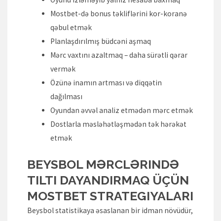
Mostbet-də bonus təkliflərini kor-koranə
qəbul etmək
Planlaşdırılmış büdcəni aşmaq
Mərc vaxtını azaltmaq – daha sürətli qərar
vermək
Özünə inamın artması və diqqətin
dağılması
Oyundan əvvəl analiz etmədən mərc etmək
Dostlarla məsləhətləşmədən tək hərəkət
etmək
BEYSBOL MƏRCLƏRINDƏ
TILTI DAYANDIRMAQ ÜÇÜN
MOSTBET STRATEGIYALARI
Beysbol statistikaya əsaslanan bir idman növüdür,