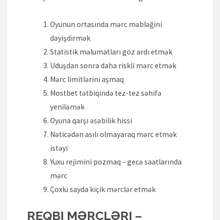
Oyunun ortasında mərc məbləğini
dəyişdirmək
Statistik məlumatları göz ardı etmək
Uduşdan sonra daha riskli mərc etmək
Mərc limitlərini aşmaq
Mostbet tətbiqində tez-tez səhifə
yeniləmək
Oyuna qarşı əsəbilik hissi
Nəticədən asılı olmayaraq mərc etmək
istəyi
Yuxu rejimini pozmaq – gecə saatlarında
mərc
Çoxlu sayda kiçik mərclər etmək
REQBI MƏRCLƏRI –