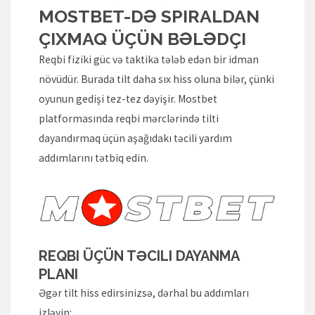
MOSTBET-DƏ SPIRALDAN
ÇIXMAQ ÜÇÜN BƏLƏDÇI
Reqbi fiziki güc və taktika tələb edən bir idman
növüdür. Burada tilt daha sıx hiss oluna bilər, çünki
oyunun gedişi tez-tez dəyişir. Mostbet
platformasında reqbi mərclərində tilti
dayandırmaq üçün aşağıdakı təcili yardım
addımlarını tətbiq edin.
REQBI ÜÇÜN TƏCILI DAYANMA
PLANI
Əgər tilt hiss edirsinizsə, dərhal bu addımları
izləyin: