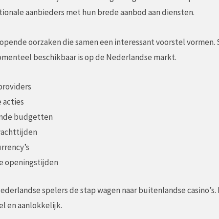
nationale aanbieders met hun brede aanbod aan diensten.
pende oorzaken die samen een interessant voorstel vormen. Sp
menteel beschikbaar is op de Nederlandse markt.
providers
 acties
lende budgetten
wachttijden
rrency’s
e openingstijden
ederlandse spelers de stap wagen naar buitenlandse casino’s.
l en aanlokkelijk.