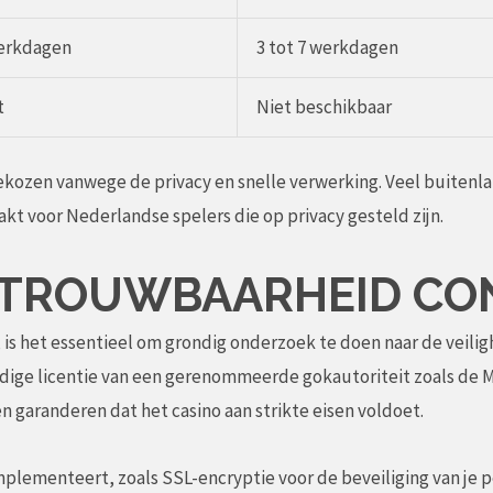
erkdagen
3 tot 7 werkdagen
t
Niet beschikbaar
ozen vanwege de privacy en snelle verwerking. Veel buitenlan
kt voor Nederlandse spelers die op privacy gesteld zijn.
BETROUWBAARHEID C
no, is het essentieel om grondig onderzoek te doen naar de veil
geldige licentie van een gerenommeerde gokautoriteit zoals de
garanderen dat het casino aan strikte eisen voldoet.
mplementeert, zoals SSL-encryptie voor de beveiliging van je p