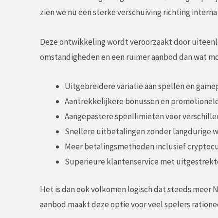
zien we nu een sterke verschuiving richting inter
Deze ontwikkeling wordt veroorzaakt door uiteenlo
omstandigheden en een ruimer aanbod dan wat mo
Uitgebreidere variatie aan spellen en game
Aantrekkelijkere bonussen en promotionele
Aangepastere speellimieten voor verschil
Snellere uitbetalingen zonder langdurige 
Meer betalingsmethoden inclusief cryptocu
Superieure klantenservice met uitgestrekt
Het is dan ook volkomen logisch dat steeds meer N
aanbod maakt deze optie voor veel spelers rationee