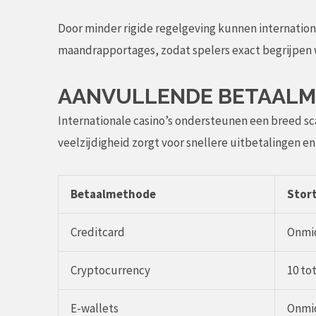
Door minder rigide regelgeving kunnen internatio
maandrapportages, zodat spelers exact begrijpen wa
AANVULLENDE BETAAL
Internationale casino’s ondersteunen een breed sc
veelzijdigheid zorgt voor snellere uitbetalingen en
Betaalmethode
Stort
Creditcard
Onmid
Cryptocurrency
10 to
E-wallets
Onmid