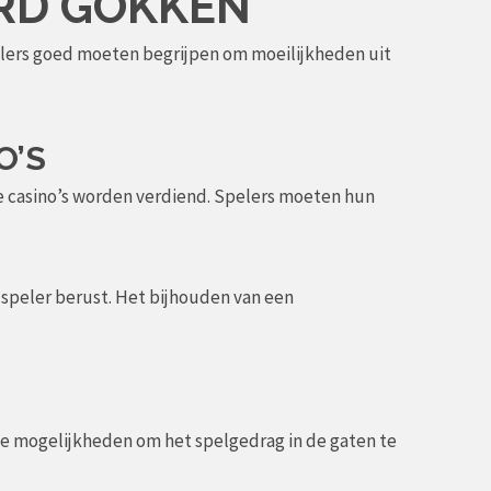
RD GOKKEN
elers goed moeten begrijpen om moeilijkheden uit
O’S
se casino’s worden verdiend. Spelers moeten hun
 speler berust. Het bijhouden van een
ide mogelijkheden om het spelgedrag in de gaten te