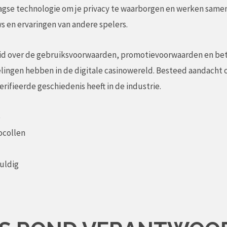
se technologie om je privacy te waarborgen en werken samen 
ws en ervaringen van andere spelers.
d over de gebruiksvoorwaarden, promotievoorwaarden en betal
ingen hebben in de digitale casinowereld. Besteed aandacht o
erifieerde geschiedenis heeft in de industrie.
e
ocollen
uldig