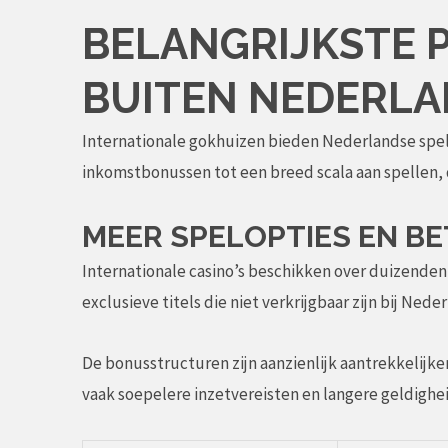
BELANGRIJKSTE 
BUITEN NEDERL
Internationale gokhuizen bieden Nederlandse speler
inkomstbonussen tot een breed scala aan spellen, d
MEER SPELOPTIES EN B
Internationale casino’s beschikken over duizenden
exclusieve titels die niet verkrijgbaar zijn bij Ned
De bonusstructuren zijn aanzienlijk aantrekkelijk
vaak soepelere inzetvereisten en langere geldighe