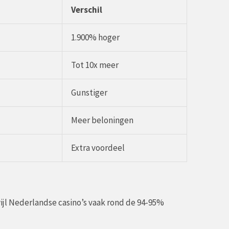
Verschil
1.900% hoger
Tot 10x meer
Gunstiger
Meer beloningen
Extra voordeel
ijl Nederlandse casino’s vaak rond de 94-95%