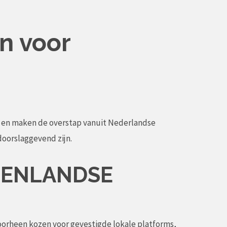
n voor
en maken de overstap vanuit Nederlandse
doorslaggevend zijn.
ITENLANDSE
oorheen kozen voor gevestigde lokale platforms,