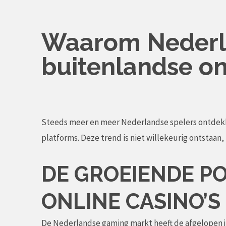
Skip
to
Waarom Nederla
content
buitenlandse on
Steeds meer en meer Nederlandse spelers ontdekk
platforms. Deze trend is niet willekeurig ontstaan,
DE GROEIENDE P
ONLINE CASINO’S
De Nederlandse gaming markt heeft de afgelopen j