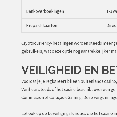
Bankoverboekingen
1-3 w
Prepaid-kaarten
Direc
Cryptocurrency-betalingen worden steeds meer gek
gebruikers, wat deze optie nog aantrekkelijker maa
VEILIGHEID EN 
Voordat je je registreert bij een buitenlands casi
Verifieer steeds of het casino beschikt over een 
Commission of Curaçao eGaming. Deze vergunningen 
Let ook op de beveiligingsfuncties die het casino i